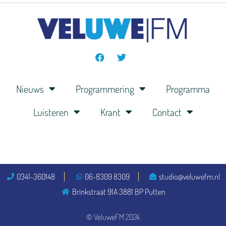
Nieuws
Programmering
Programma
Luisteren
Krant
Contact
0341-360148
06-8309 8309
studio@veluwefm.nl
Brinkstraat 91A 3881 BP Putten
© VeluweFM 2024