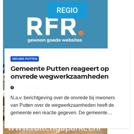
dierenkliniekputten
REGIO
NIEUWS PUTTEN
Gemeente Putten reageert op
refreshed webdesign putten
onvrede wegwerkzaamheden
word vrijwilliger (1)
8 JUNI 2018
N.a.v. berichtgeving over de onvrede bij inwoners
van Putten over de wegwerkzaamheden heeft de
gemeente een reactie gegeven. De gemeente…