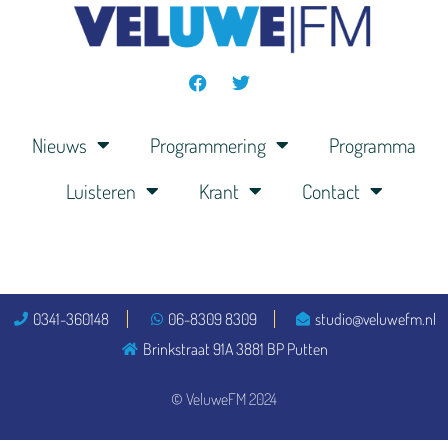
Nieuws
Programmering
Programma
Luisteren
Krant
Contact
0341-360148
06-8309 8309
studio@veluwefm.nl
Brinkstraat 91A 3881 BP Putten
© VeluweFM 2024