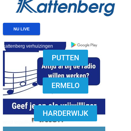
NU LIVE
kattenberg verhuizingen
PUTTEN
download onzze App
ERMELO
HARDERWIJK
word vrijwilliger (1)