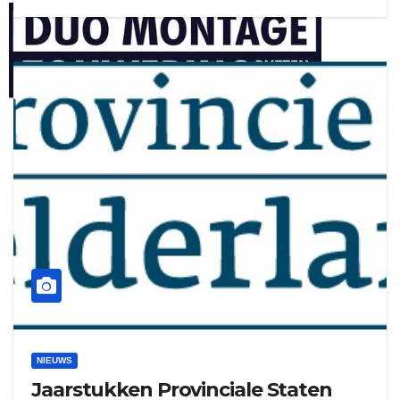
henkvandeberg
duo montage
NIEUWS
Jaarstukken Provinciale Staten
gijs zwart interieurbouw