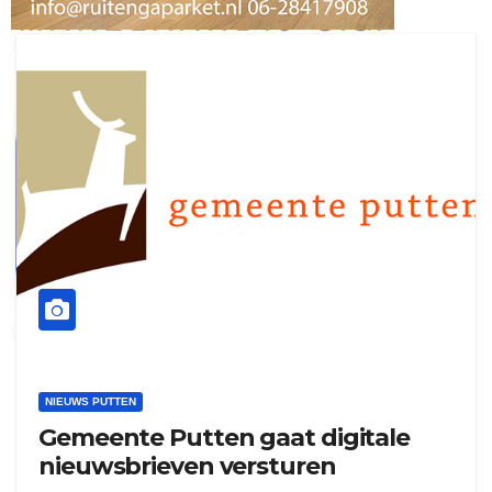
ruitengaparket
zielman
download onzze App
delangekortland
NIEUWS PUTTEN
Gemeente Putten gaat digitale
nieuwsbrieven versturen