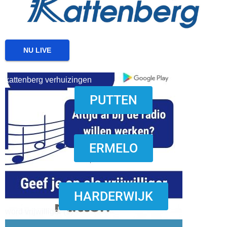
NU LIVE
kattenberg verhuizingen
PUTTEN
download onzze App
ERMELO
HARDERWIJK
word vrijwilliger (1)