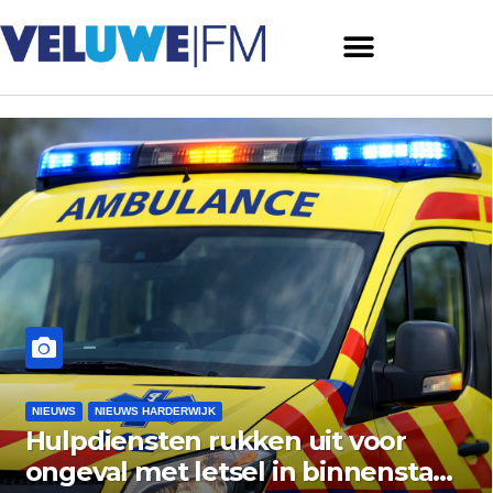
NIEUWS
NIEUWS ERMELO
Gemeente Ermelo wijst bezwaar
vishandel af: standplaats op