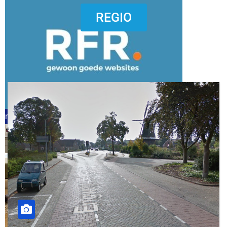
dierenkliniekputten
REGIO
refreshed webdesign putten
word vrijwilliger (1)