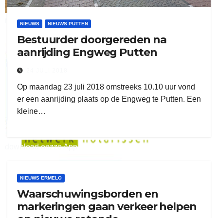
ruitengaparket
NIEUWS
NIEUWS PUTTEN
Bestuurder doorgereden na
zielman
aanrijding Engweg Putten
24 JULI 2018
Op maandag 23 juli 2018 omstreeks 10.10 uur vond
er een aanrijding plaats op de Engweg te Putten. Een
kleine…
download onzze App
delangekortland
NIEUWS ERMELO
Waarschuwingsborden en
markeringen gaan verkeer helpen