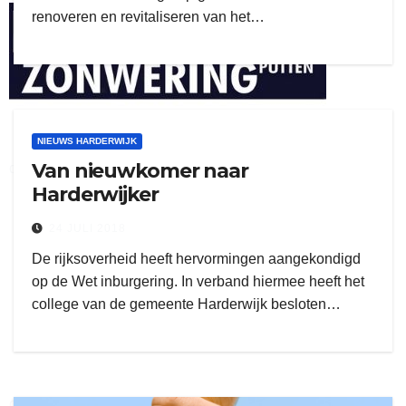
renoveren en revitaliseren van het…
henkvandeberg
NIEUWS HARDERWIJK
Van nieuwkomer naar
duo montage
Harderwijker
24 JULI 2018
De rijksoverheid heeft hervormingen aangekondigd
op de Wet inburgering. In verband hiermee heeft het
college van de gemeente Harderwijk besloten…
gijs zwart interieurbouw