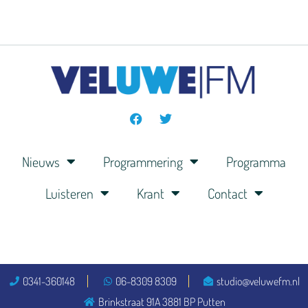
Nieuws
Programmering
Programma
Luisteren
Krant
Contact
0341-360148
06-8309 8309
studio@veluwefm.nl
Brinkstraat 91A 3881 BP Putten