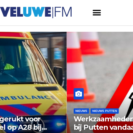
NIEUWS
NIEUWS PUTTEN
Werkzaamheden rotonde N798
bij Putten vandaag van start