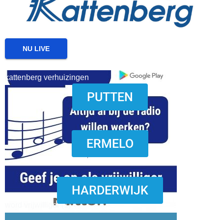
NU LIVE
kattenberg verhuizingen
PUTTEN
download onzze App
ERMELO
HARDERWIJK
word vrijwilliger (1)