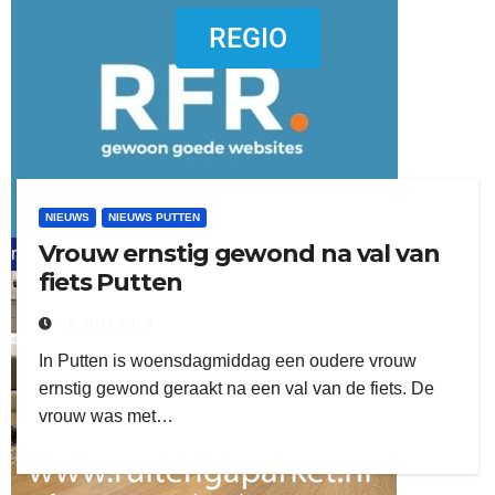
dierenkliniekputten
REGIO
NIEUWS
NIEUWS PUTTEN
Vrouw ernstig gewond na val van
refreshed webdesign putten
fiets Putten
word vrijwilliger (1)
25 JULI 2018
In Putten is woensdagmiddag een oudere vrouw
ernstig gewond geraakt na een val van de fiets. De
vrouw was met…