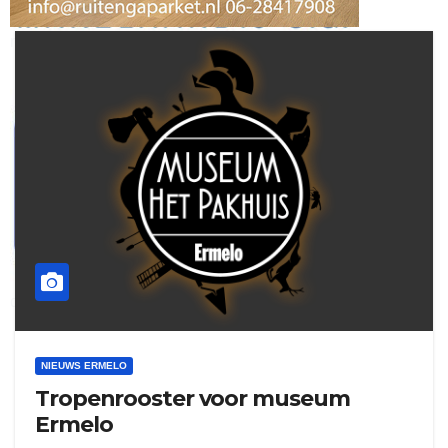
ruitengaparket
zielman
download onzze App
delangekortland
NIEUWS ERMELO
Tropenrooster voor museum
Ermelo