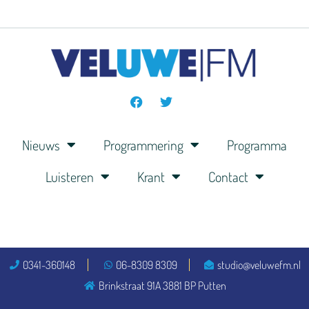
Nieuws
Programmering
Programma
Luisteren
Krant
Contact
0341-360148
06-8309 8309
studio@veluwefm.nl
Brinkstraat 91A 3881 BP Putten