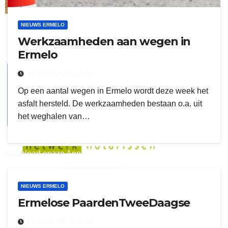
ruitengaparket
NIEUWS ERMELO
Werkzaamheden aan wegen in
zielman
Ermelo
21 AUGUSTUS 2018
Op een aantal wegen in Ermelo wordt deze week het
asfalt hersteld. De werkzaamheden bestaan o.a. uit
het weghalen van…
download onzze App
delangekortland
NIEUWS ERMELO
Ermelose PaardenTweeDaagse
21 AUGUSTUS 2018