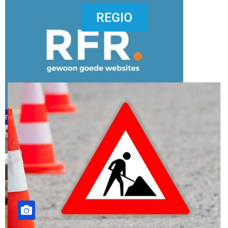
dierenkliniekputten
REGIO
refreshed webdesign putten
word vrijwilliger (1)