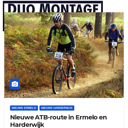
henkvandeberg
duo montage
NIEUWS ERMELO
NIEUWS HARDERWIJK
Nieuwe ATB-route in Ermelo en
Harderwijk
gijs zwart interieurbouw