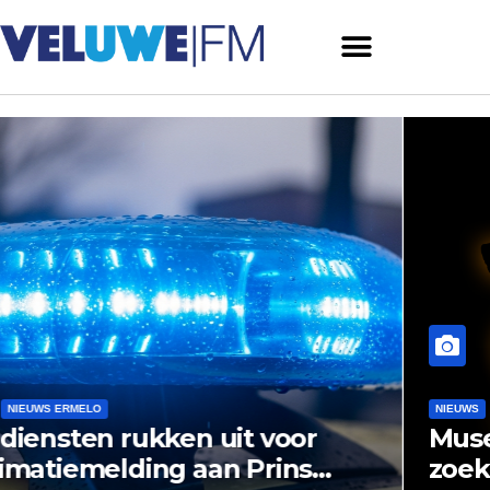
NIEUWS
NIEUWS ERMELO
NIEUWS HARDERWIJK
Museum Het Pakhuis Ermelo
zoekt nazaten van Harderwijkse