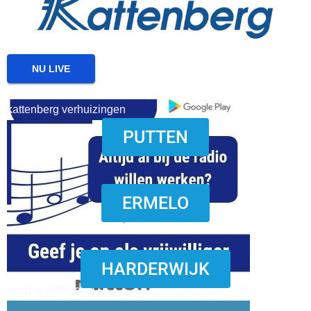
NU LIVE
kattenberg verhuizingen
PUTTEN
download onzze App
ERMELO
HARDERWIJK
word vrijwilliger (1)