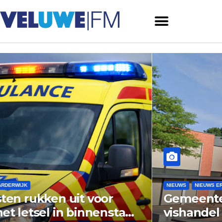
NIEUWS
NIEUWS ERMELO
Gemeente Ermelo wijst bezwaar
vishandel af: standplaats op