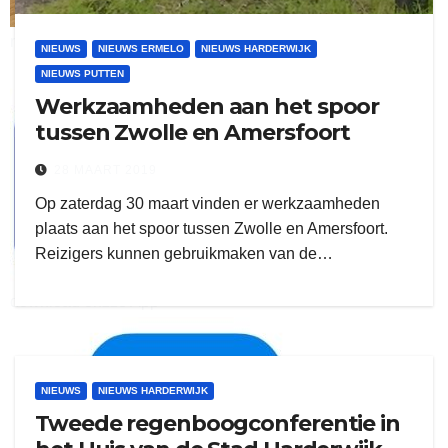
ruitengaparket
NIEUWS
NIEUWS ERMELO
NIEUWS HARDERWIJK
NIEUWS PUTTEN
zielman
Werkzaamheden aan het spoor
tussen Zwolle en Amersfoort
28 MAART 2019
Op zaterdag 30 maart vinden er werkzaamheden
plaats aan het spoor tussen Zwolle en Amersfoort.
Reizigers kunnen gebruikmaken van de…
download onzze App
delangekortland
NIEUWS
NIEUWS HARDERWIJK
Tweede regenboogconferentie in