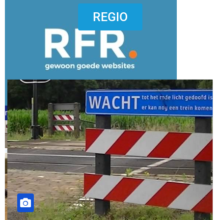
dierenkliniekputten
REGIO
refreshed webdesign putten
word vrijwilliger (1)