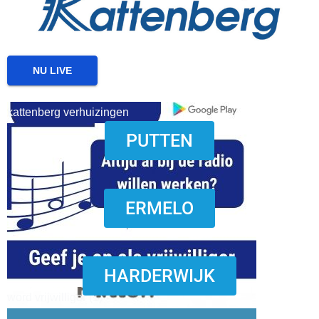
NU LIVE
kattenberg verhuizingen
PUTTEN
download onzze App
ERMELO
HARDERWIJK
word vrijwilliger (1)