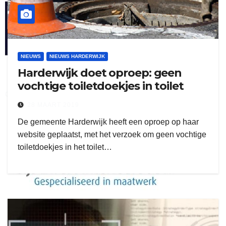
henkvandeberg
NIEUWS
NIEUWS HARDERWIJK
Harderwijk doet oproep: geen
vochtige toiletdoekjes in toilet
duo montage
28 MAART 2019
De gemeente Harderwijk heeft een oproep op haar
website geplaatst, met het verzoek om geen vochtige
toiletdoekjes in het toilet…
gijs zwart interieurbouw