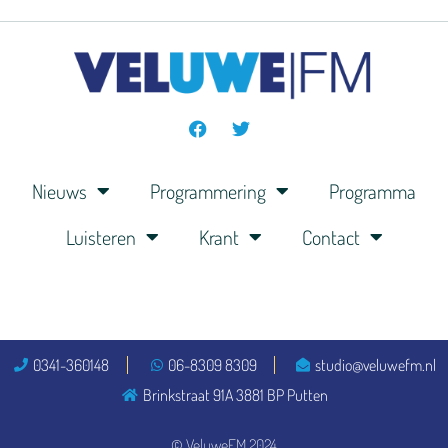
Nieuws
Programmering
Programma
Luisteren
Krant
Contact
0341-360148
06-8309 8309
studio@veluwefm.nl
Brinkstraat 91A 3881 BP Putten
© VeluweFM 2024