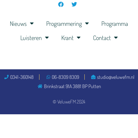
Nieuws
Programmering
Programma
Luisteren
Krant
Contact
0341-360148
06-8309 8309
studio@veluwefm.nl
Brinkstraat 91A 3881 BP Putten
© VeluweFM 2024