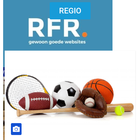
dierenkliniekputten
REGIO
refreshed webdesign putten
word vrijwilliger (1)