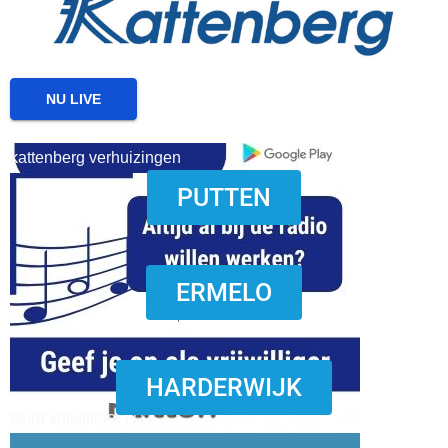
NU LIVE
kattenberg verhuizingen
PUTTEN
download onzze App
ERMELO
HARDERWIJK
word vrijwilliger (1)