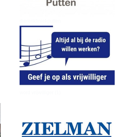
dierenkliniekputten
word vrijwilliger (1)