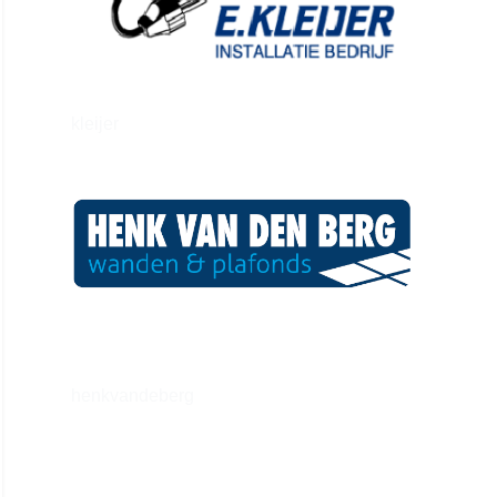
kleijer
henkvandeberg