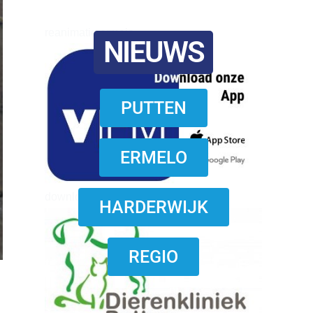
reanimatie ermelo
NIEUWS
PUTTEN
ERMELO
download onzze App
HARDERWIJK
REGIO