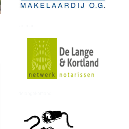
zielman
delangekortland