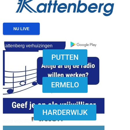
NU LIVE
kattenberg verhuizingen
PUTTEN
download onzze App
ERMELO
HARDERWIJK
word vrijwilliger (1)