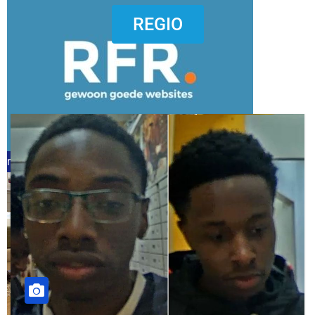
dierenkliniekputten
REGIO
refreshed webdesign putten
word vrijwilliger (1)