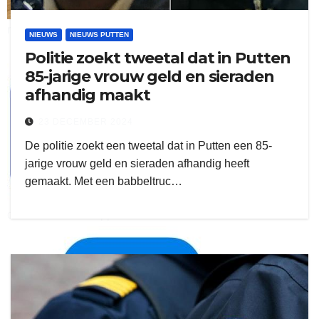
ruitengaparket
NIEUWS
NIEUWS PUTTEN
Politie zoekt tweetal dat in Putten
zielman
85-jarige vrouw geld en sieraden
afhandig maakt
23 DECEMBER 2024
De politie zoekt een tweetal dat in Putten een 85-
jarige vrouw geld en sieraden afhandig heeft
gemaakt. Met een babbeltruc…
download onzze App
delangekortland