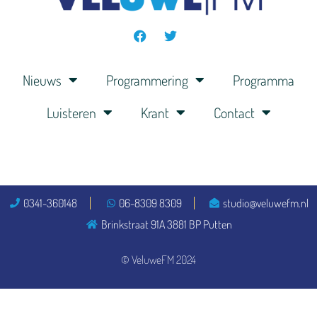
Nieuws
Programmering
Programma
Luisteren
Krant
Contact
0341-360148
06-8309 8309
studio@veluwefm.nl
Brinkstraat 91A 3881 BP Putten
© VeluweFM 2024