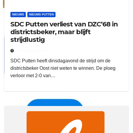
ruitengaparket
NIEUWS
NIEUWS PUTTEN
SDC Putten verliest van DZC’68 in
zielman
districtsbeker, maar blijft
strijdlustig
19 FEBRUARI 2025
SDC Putten heeft dinsdagavond de strijd om de
districtsbeker Oost niet weten te winnen. De ploeg
verloor met 2-0 van…
download onzze App
delangekortland