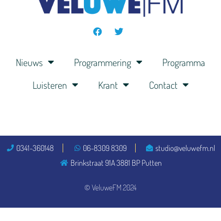
Nieuws
Programmering
Programma
Luisteren
Krant
Contact
0341-360148
06-8309 8309
studio@veluwefm.nl
Brinkstraat 91A 3881 BP Putten
© VeluweFM 2024