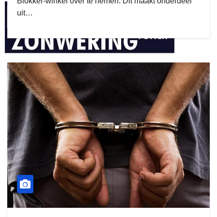
Blokker-winkel over te nemen. Dit maakt onderdeel
uit…
henkvandeberg
duo montage
gijs zwart interieurbouw