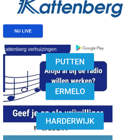
NU LIVE
kattenberg verhuizingen
PUTTEN
download onzze App
ERMELO
HARDERWIJK
word vrijwilliger (1)