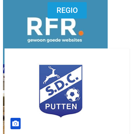
dierenkliniekputten
REGIO
refreshed webdesign putten
word vrijwilliger (1)