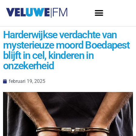
Harderwijkse verdachte van
mysterieuze moord Boedapest
blijft in cel, kinderen in
onzekerheid
februari 19, 2025