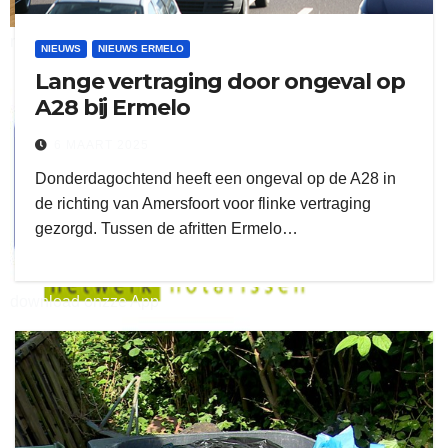
ruitengaparket
NIEUWS
NIEUWS ERMELO
Lange vertraging door ongeval op
zielman
A28 bij Ermelo
6 MAART 2025
Donderdagochtend heeft een ongeval op de A28 in
de richting van Amersfoort voor flinke vertraging
gezorgd. Tussen de afritten Ermelo…
download onzze App
delangekortland