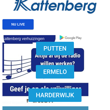
NU LIVE
kattenberg verhuizingen
PUTTEN
download onzze App
ERMELO
HARDERWIJK
word vrijwilliger (1)