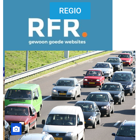
dierenkliniekputten
REGIO
refreshed webdesign putten
word vrijwilliger (1)