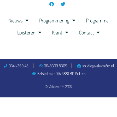
Nieuws
Programmering
Programma
Luisteren
Krant
Contact
0341-360148
06-8309 8309
studio@veluwefm.nl
Brinkstraat 91A 3881 BP Putten
© VeluweFM 2024