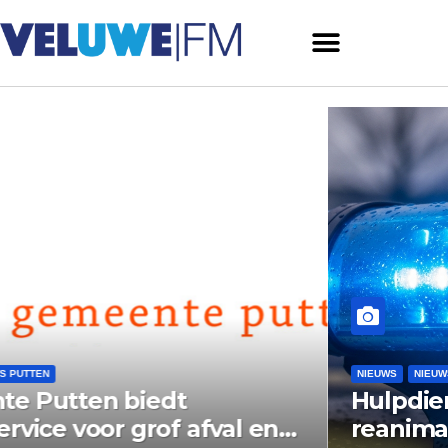
NIEUWS
NIEUWS ERMELO
Hulpdiensten rukken uit voor
reanimatiemelding aan Prins