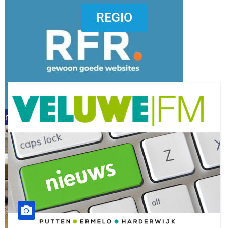
dierenkliniekputten
REGIO
refreshed webdesign putten
word vrijwilliger (1)