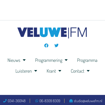
Nieuws
Programmering
Programma
Luisteren
Krant
Contact
0341-360148
06-8309 8309
studio@veluwefm.nl