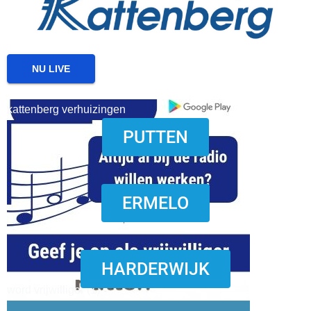
NU LIVE
kattenberg verhuizingen
PUTTEN
download onzze App
ERMELO
HARDERWIJK
word vrijwilliger (1)