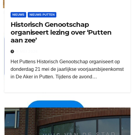
ruitengaparket
NIEUWS
NIEUWS PUTTEN
Historisch Genootschap
zielman
organiseert lezing over ‘Putten
aan zee’
8 MEI 2026
Het Puttens Historisch Genootschap organiseert op
donderdag 21 mei de jaarlijkse voorjaarsbijeenkomst
in De Aker in Putten. Tijdens de avond…
download onzze App
delangekortland