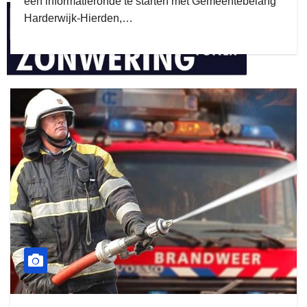
een informatieronde te starten met Gemeentebelang
Harderwijk-Hierden,…
henkvandeberg
duo montage
gijs zwart interieurbouw