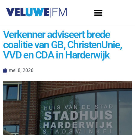
Verkenner adviseert brede
coalitie van GB, ChristenUnie,
VVD en CDA in Harderwijk
mei 8, 2026