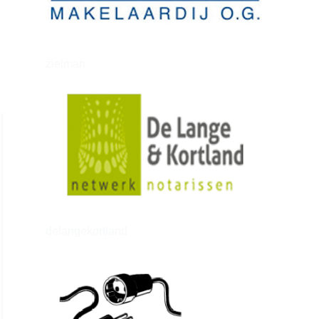
zielman
delangekortland