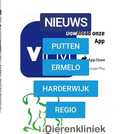
reanimatie ermelo
NIEUWS
PUTTEN
ERMELO
download onzze App
HARDERWIJK
REGIO