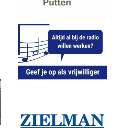
dierenkliniekputten
word vrijwilliger (1)