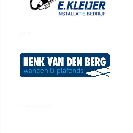
kleijer
henkvandeberg