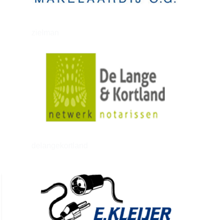
zielman
delangekortland