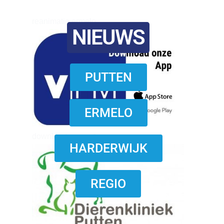
reanimatie ermelo
NIEUWS
PUTTEN
ERMELO
download onzze App
HARDERWIJK
REGIO