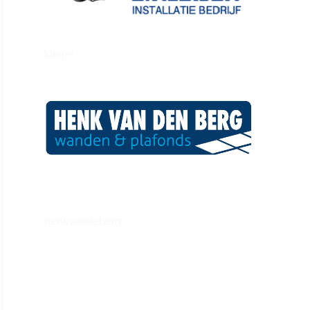
kleijer
henkvandeberg