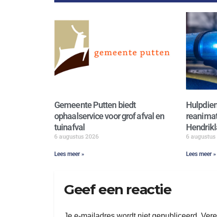
Gemeente Putten biedt
Hulpdien
ophaalservice voor grof afval en
reanimat
tuinafval
Hendrikl
6 augustus 2026
6 augustus
Lees meer »
Lees meer »
Geef een reactie
Je e-mailadres wordt niet gepubliceerd.
Vere