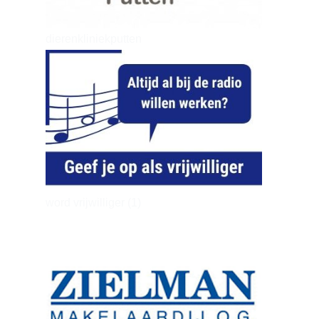
dierenkliniekputten
word vrijwilliger (1)