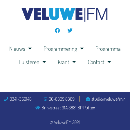
Nieuws
Programmering
Programma
Luisteren
Krant
Contact
0341-360148
06-8309 8309
studio@veluwefm.nl
Brinkstraat 91A 3881 BP Putten
© VeluweFM 2024