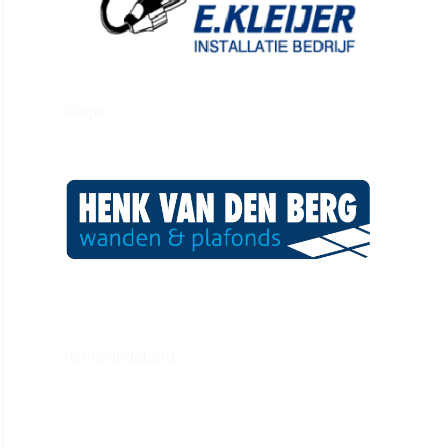
kleijer
henkvandeberg