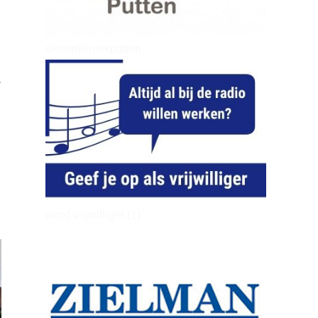
dierenkliniekputten
.
word vrijwilliger (1)