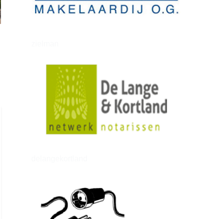
zielman
delangekortland