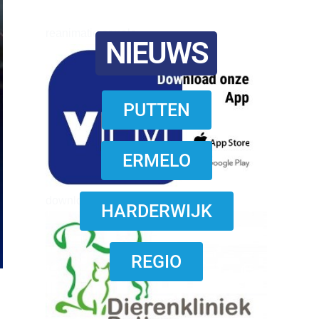
reanimatie ermelo
NIEUWS
PUTTEN
ERMELO
download onzze App
HARDERWIJK
REGIO
n