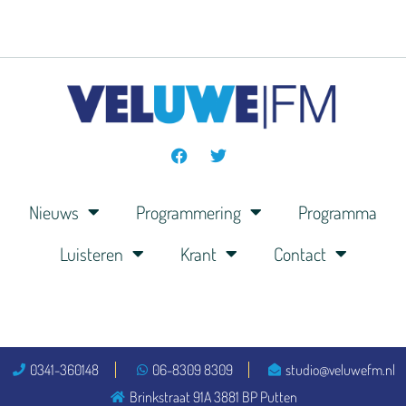
Nieuws
Programmering
Programma
Luisteren
Krant
Contact
0341-360148
06-8309 8309
studio@veluwefm.nl
Brinkstraat 91A 3881 BP Putten