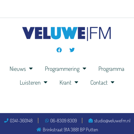
Nieuws
Programmering
Programma
Luisteren
Krant
Contact
0341-360148
06-8309 8309
studio@veluwefm.nl
Brinkstraat 91A 3881 BP Putten