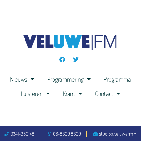
Nieuws
Programmering
Programma
Luisteren
Krant
Contact
0341-360148
06-8309 8309
studio@veluwefm.nl