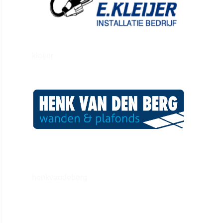
kleijer
henkvandeberg