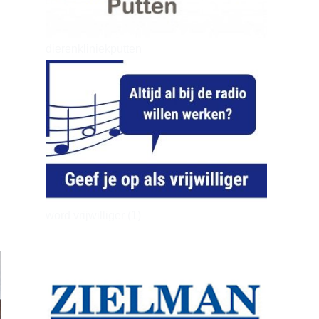
dierenkliniekputten
word vrijwilliger (1)