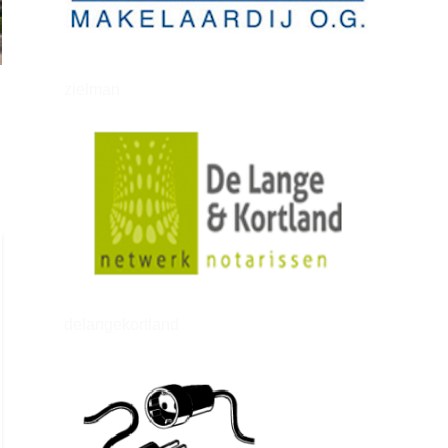
zielman
delangekortland