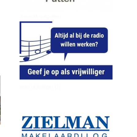
dierenkliniekputten
word vrijwilliger (1)