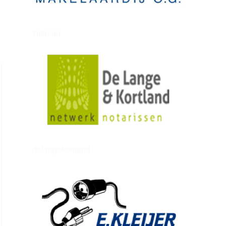
zielman
delangekortland