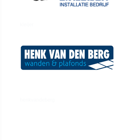
kleijer
henkvandeberg