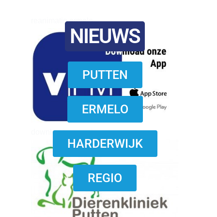
reanimatie ermelo
NIEUWS
PUTTEN
ERMELO
download onzze App
HARDERWIJK
REGIO