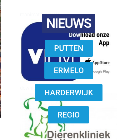
reanimatie ermelo
NIEUWS
PUTTEN
ERMELO
download onzze App
HARDERWIJK
REGIO