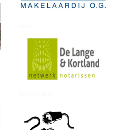
zielman
delangekortland