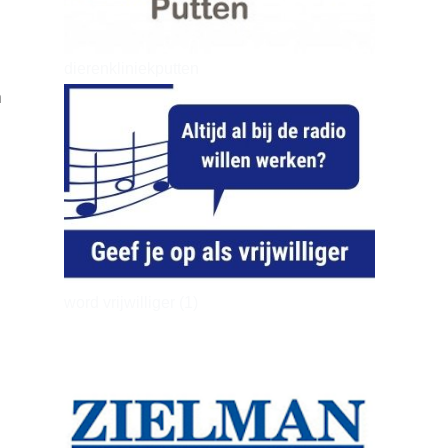
dierenkliniekputten
n
word vrijwilliger (1)