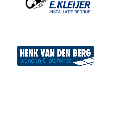
kleijer
henkvandeberg