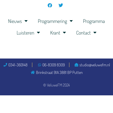
Nieuws
Programmering
Programma
Luisteren
Krant
Contact
0341-360148
06-8309 8309
studio@veluwefm.nl
Brinkstraat 91A 3881 BP Putten
© VeluweFM 2024