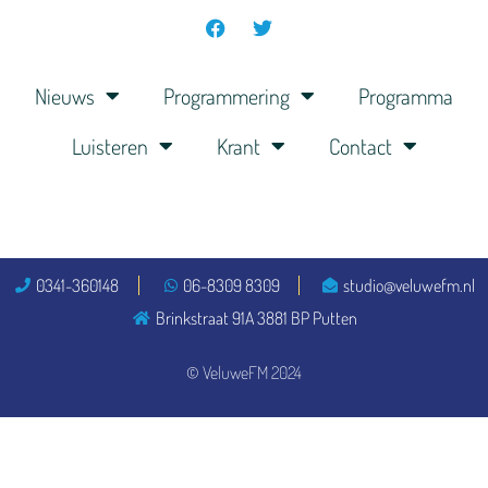
Nieuws
Programmering
Programma
Luisteren
Krant
Contact
0341-360148
06-8309 8309
studio@veluwefm.nl
Brinkstraat 91A 3881 BP Putten
© VeluweFM 2024