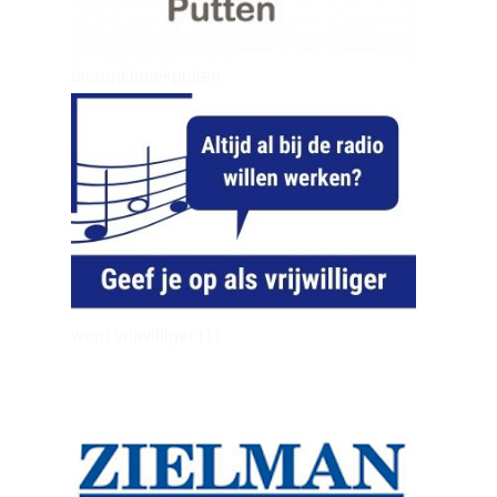
dierenkliniekputten
word vrijwilliger (1)