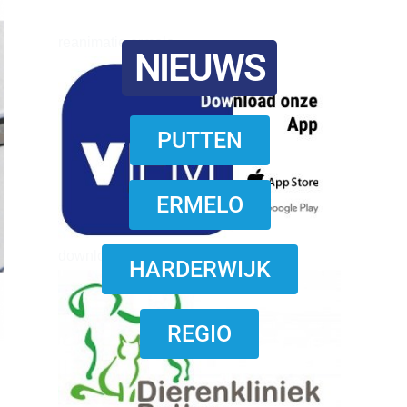
reanimatie ermelo
NIEUWS
PUTTEN
ERMELO
download onzze App
HARDERWIJK
REGIO