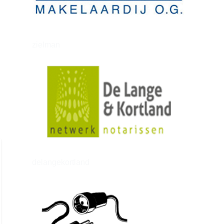
zielman
delangekortland