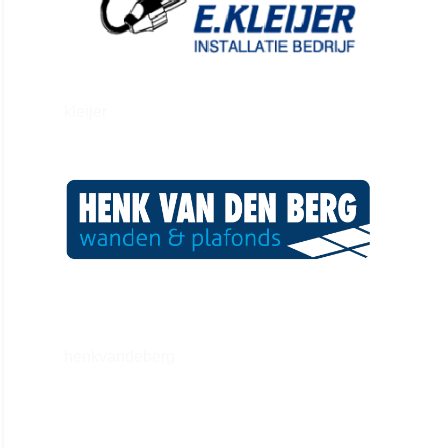
kleijer
henkvandeberg