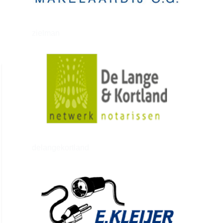
zielman
delangekortland