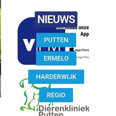
reanimatie ermelo
NIEUWS
PUTTEN
ERMELO
download onzze App
HARDERWIJK
REGIO