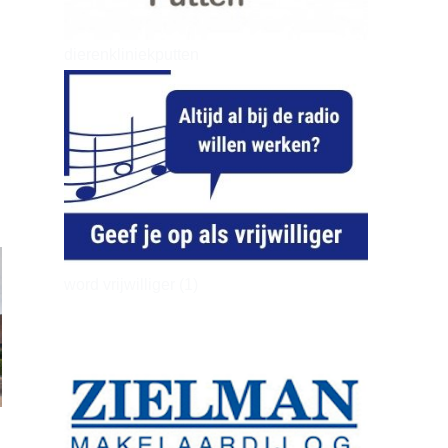
dierenkliniekputten
word vrijwilliger (1)