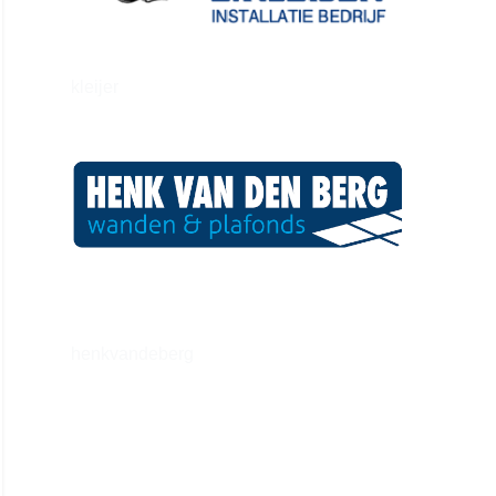
kleijer
henkvandeberg