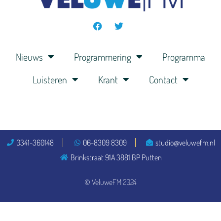
Nieuws
Programmering
Programma
Luisteren
Krant
Contact
0341-360148
06-8309 8309
studio@veluwefm.nl
Brinkstraat 91A 3881 BP Putten
© VeluweFM 2024