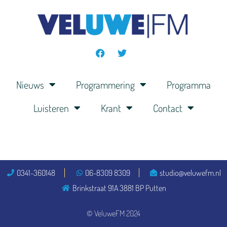
Nieuws
Programmering
Programma
Luisteren
Krant
Contact
0341-360148
06-8309 8309
studio@veluwefm.nl
Brinkstraat 91A 3881 BP Putten
© VeluweFM 2024