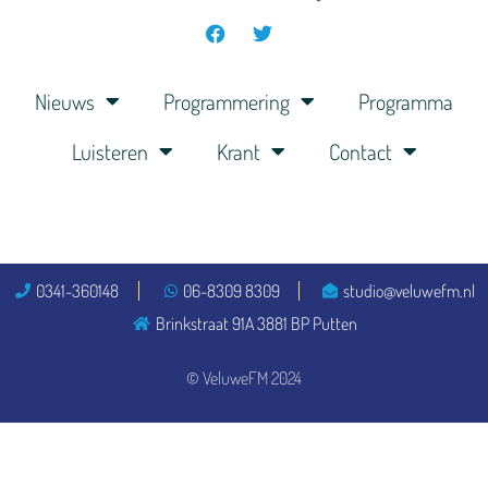
Nieuws
Programmering
Programma
Luisteren
Krant
Contact
0341-360148
06-8309 8309
studio@veluwefm.nl
Brinkstraat 91A 3881 BP Putten
© VeluweFM 2024