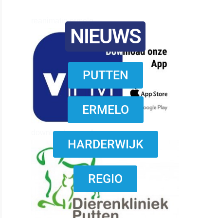
reanimatie ermelo
NIEUWS
PUTTEN
ERMELO
download onzze App
HARDERWIJK
REGIO