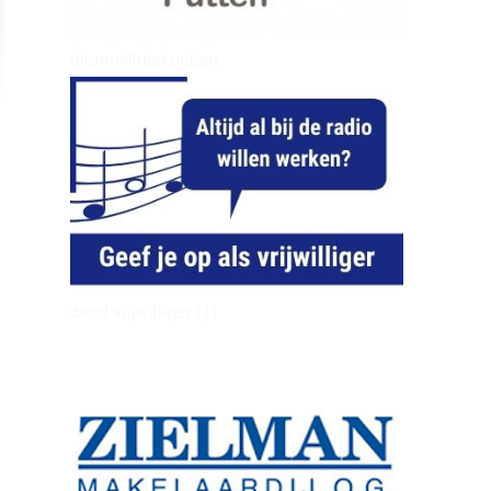
dierenkliniekputten
word vrijwilliger (1)