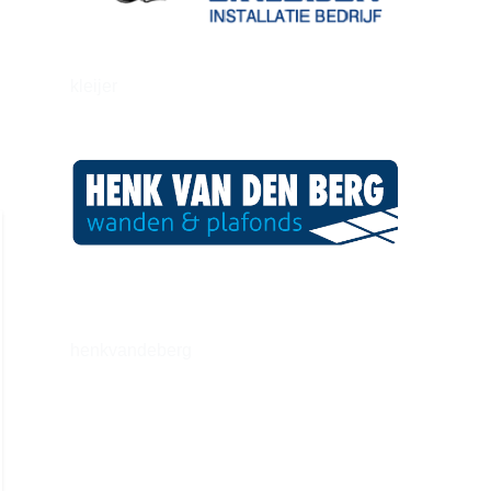
kleijer
henkvandeberg