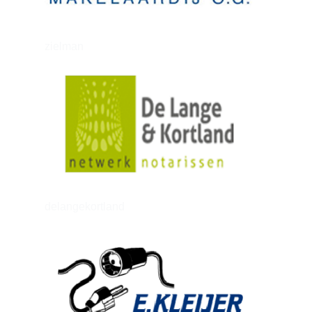
zielman
delangekortland