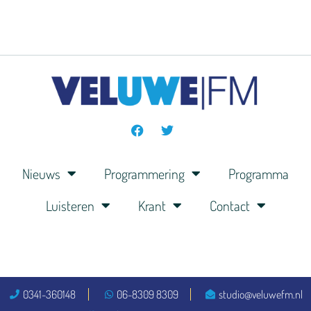
Nieuws
Programmering
Programma
Luisteren
Krant
Contact
0341-360148
06-8309 8309
studio@veluwefm.nl