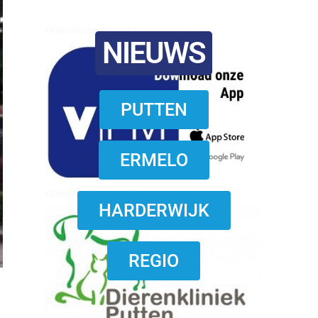
reanimatie ermelo
NIEUWS
PUTTEN
ERMELO
download onzze App
HARDERWIJK
REGIO