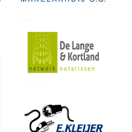
zielman
delangekortland