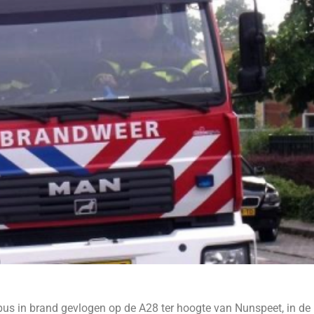
lbus in brand gevlogen op de A28 ter hoogte van Nunspeet, in de