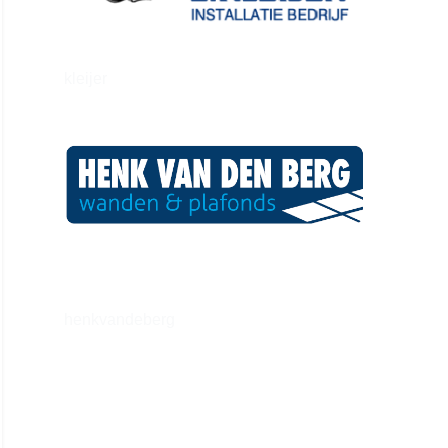
kleijer
henkvandeberg