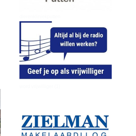
dierenkliniekputten
word vrijwilliger (1)