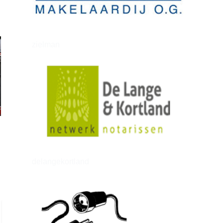
zielman
delangekortland