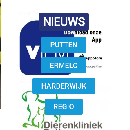
reanimatie ermelo
NIEUWS
PUTTEN
ERMELO
download onzze App
HARDERWIJK
REGIO