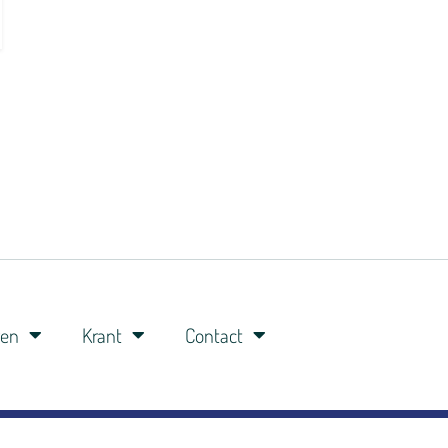
ren
Krant
Contact
0341-360148
06-8309 8309
studio@veluwefm.nl