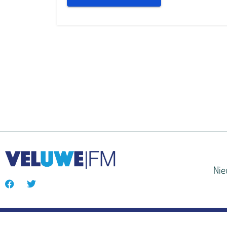
Ni
© VeluweFM 2024