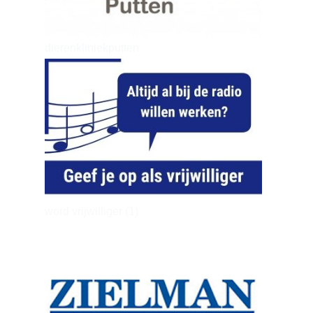
dierenkliniekputten
word vrijwilliger (1)