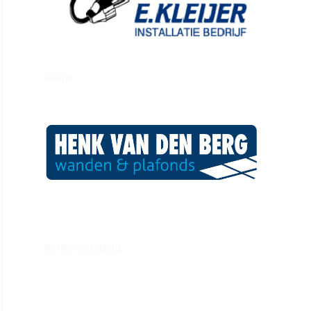
kleijer
henkvandeberg