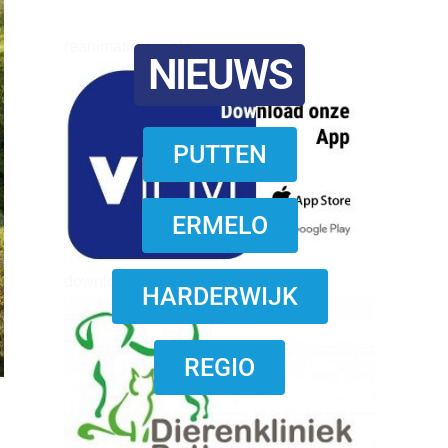
reanimatie ermelo
NIEUWS
PUTTEN
ERMELO
download onzze App
HARDERWIJK
REGIO