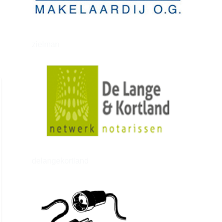
zielman
delangekortland