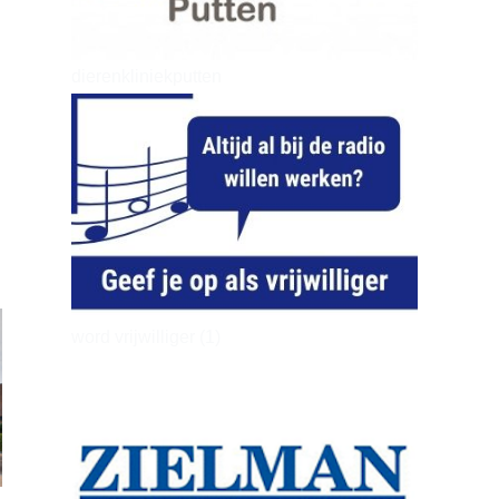
dierenkliniekputten
word vrijwilliger (1)