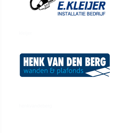
kleijer
henkvandeberg