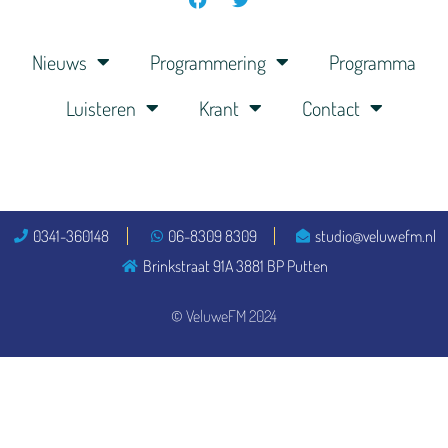
Nieuws
Programmering
Programma
Luisteren
Krant
Contact
0341-360148
06-8309 8309
studio@veluwefm.nl
Brinkstraat 91A 3881 BP Putten
© VeluweFM 2024