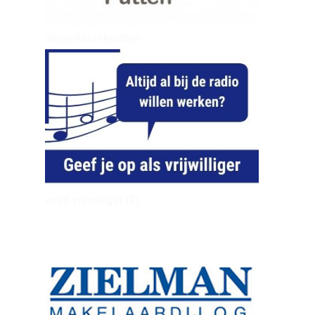
dierenkliniekputten
word vrijwilliger (1)