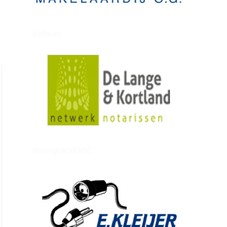
zielman
delangekortland