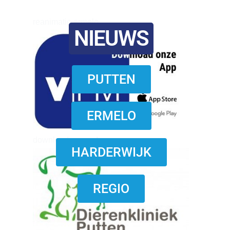
reanimatie ermelo
NIEUWS
PUTTEN
ERMELO
download onzze App
HARDERWIJK
REGIO