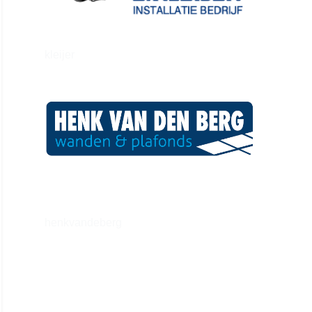
kleijer
henkvandeberg