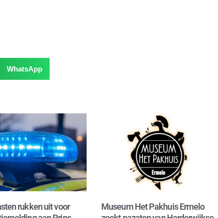
WhatsApp
sten rukken uit voor
Museum Het Pakhuis Ermelo
iemelding aan Prins
zoekt nazaten van Harderwijkse