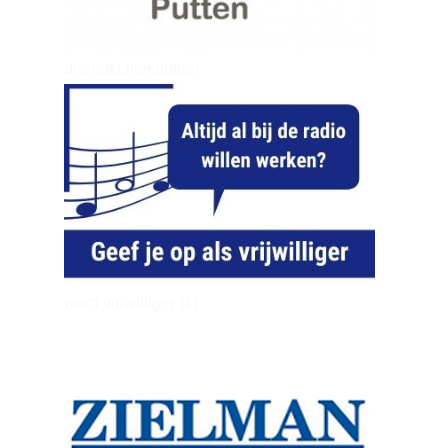
dierenkliniekputten
word vrijwilliger (1)