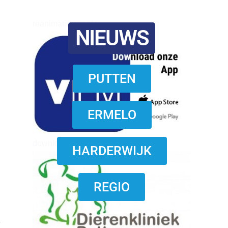
reanimatie ermelo
NIEUWS
PUTTEN
ERMELO
download onzze App
HARDERWIJK
REGIO