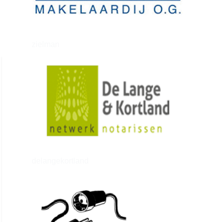
zielman
delangekortland