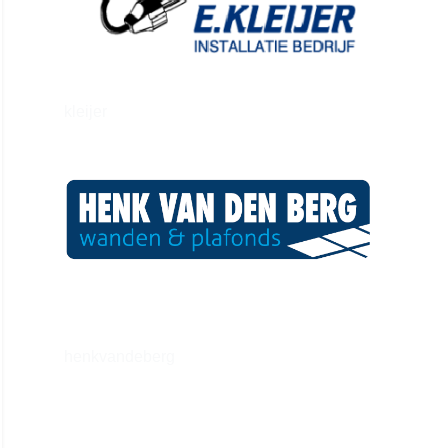
kleijer
henkvandeberg