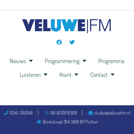
Nieuws
Programmering
Programma
Luisteren
Krant
Contact
0341-360148
06-8309 8309
studio@veluwefm.nl
Brinkstraat 91A 3881 BP Putten