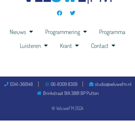
Nieuws
Programmering
Programma
Luisteren
Krant
Contact
0341-360148
06-8309 8309
studio@veluwefm.nl
Brinkstraat 91A 3881 BP Putten
© VeluweFM 2024