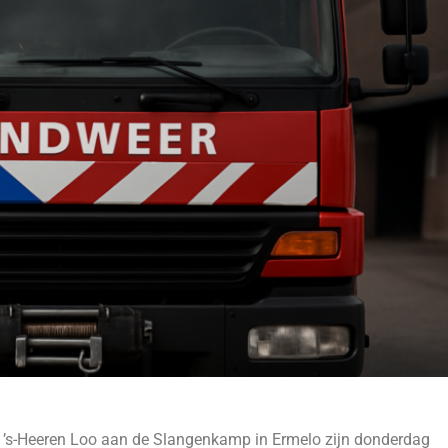
ing ’s-Heeren Loo aan de Slangenkamp in Ermelo zijn donderdag