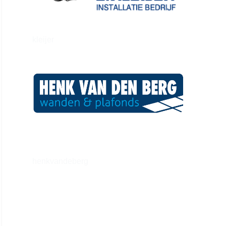
kleijer
henkvandeberg