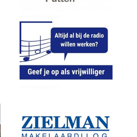
dierenkliniekputten
word vrijwilliger (1)