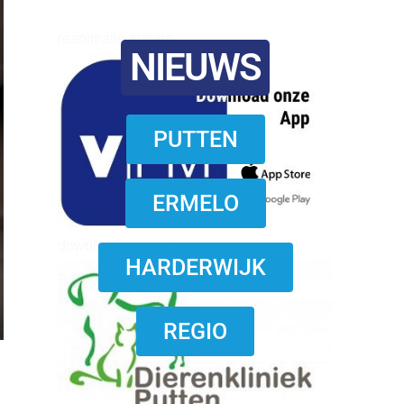
reanimatie ermelo
NIEUWS
PUTTEN
ERMELO
download onzze App
HARDERWIJK
REGIO