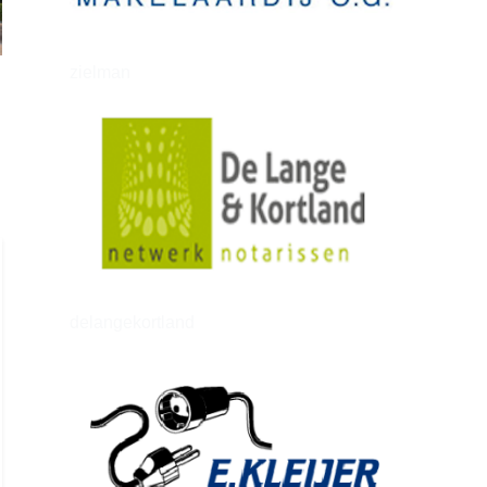
zielman
delangekortland