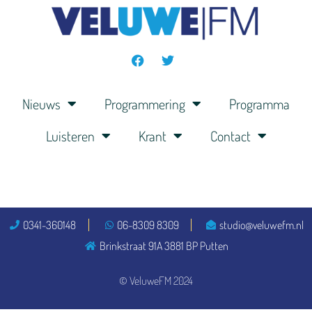
Nieuws
Programmering
Programma
Luisteren
Krant
Contact
0341-360148
06-8309 8309
studio@veluwefm.nl
Brinkstraat 91A 3881 BP Putten
© VeluweFM 2024