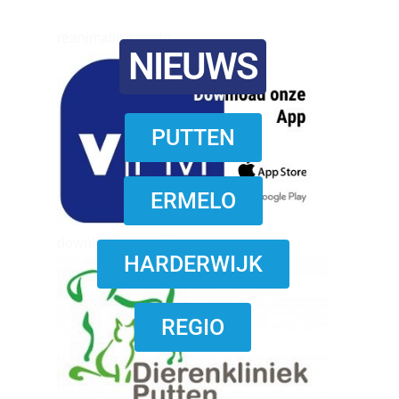
reanimatie ermelo
NIEUWS
PUTTEN
ERMELO
download onzze App
HARDERWIJK
REGIO