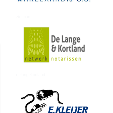
zielman
delangekortland