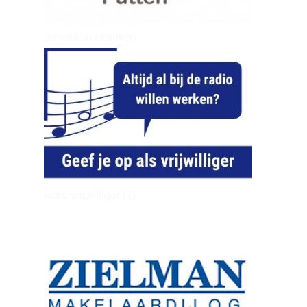
dierenkliniekputten
word vrijwilliger (1)