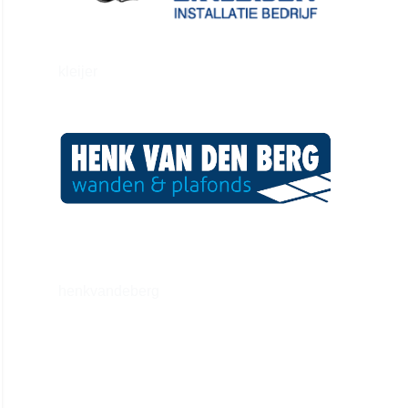
kleijer
henkvandeberg