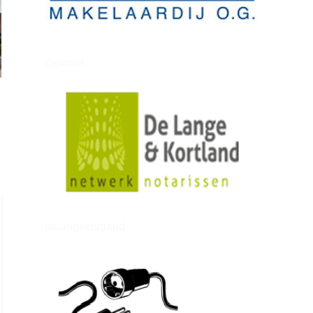
zielman
delangekortland