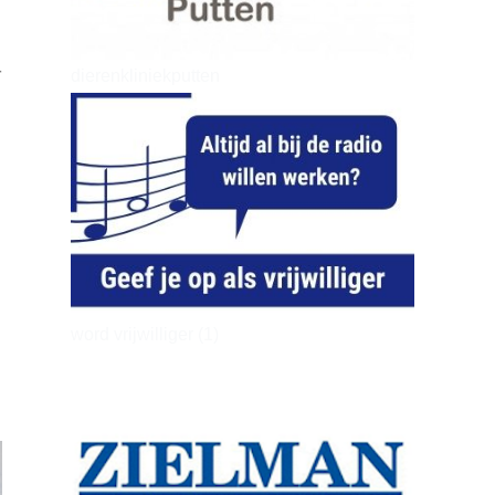
r
dierenkliniekputten
word vrijwilliger (1)