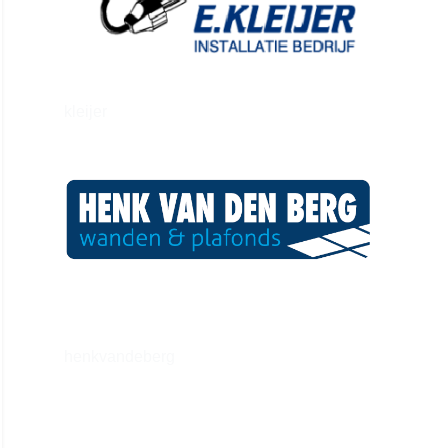
kleijer
henkvandeberg