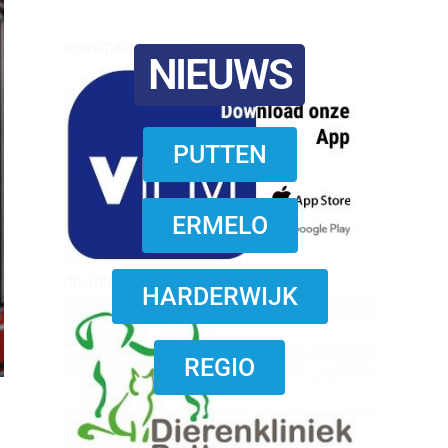
reanimatie ermelo
NIEUWS
PUTTEN
ERMELO
download onzze App
HARDERWIJK
REGIO