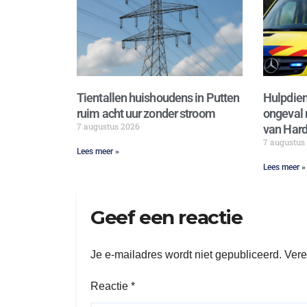
Tientallen huishoudens in Putten
Hulpdien
ruim acht uur zonder stroom
ongeval 
7 augustus 2026
van Hard
7 augustus
Lees meer »
Lees meer »
Geef een reactie
Je e-mailadres wordt niet gepubliceerd.
Vere
Reactie
*