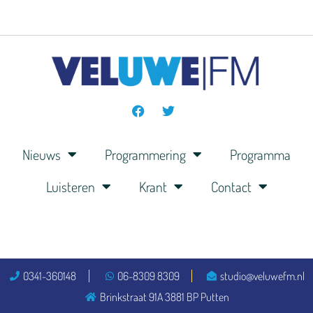
Nieuws
Programmering
Programma
Luisteren
Krant
Contact
0341-360148
06-8309 8309
studio@veluwefm.nl
Brinkstraat 91A 3881 BP Putten