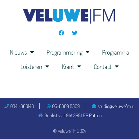
Nieuws
Programmering
Programma
Luisteren
Krant
Contact
0341-360148
06-8309 8309
studio@veluwefm.nl
Brinkstraat 91A 3881 BP Putten
© VeluweFM 2024